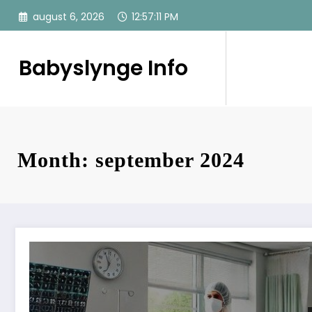
Videre
august 6, 2026
12:57:12 PM
til
indhold
Babyslynge Info
Month: september 2024
Betydningen af rengøring efter NIR