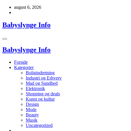
Videre
august 6, 2026
til
indhold
Babyslynge Info
Babyslynge Info
Forside
Kategorier
Boligindretning
Industri og Erhverv
Mad og Sundhed
Elektronik
Shopping og deals
Kunst og kultur
Design
Mode
Beauty
Musik
Uncategorized