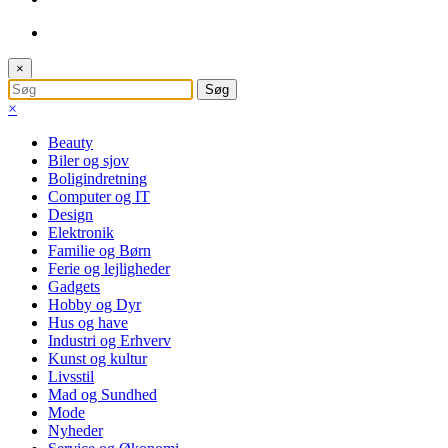
×
×
Beauty
Biler og sjov
Boligindretning
Computer og IT
Design
Elektronik
Familie og Børn
Ferie og lejligheder
Gadgets
Hobby og Dyr
Hus og have
Industri og Erhverv
Kunst og kultur
Livsstil
Mad og Sundhed
Mode
Nyheder