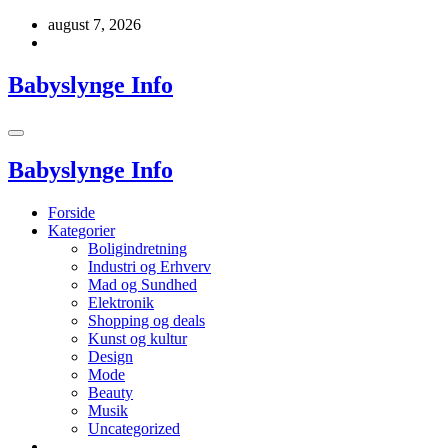
Videre
august 7, 2026
til
indhold
Babyslynge Info
Babyslynge Info
Forside
Kategorier
Boligindretning
Industri og Erhverv
Mad og Sundhed
Elektronik
Shopping og deals
Kunst og kultur
Design
Mode
Beauty
Musik
Uncategorized