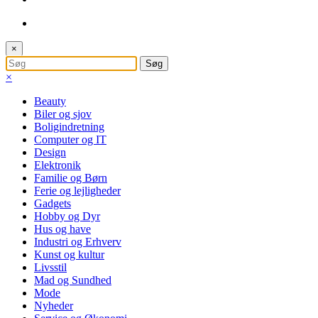
×
×
Beauty
Biler og sjov
Boligindretning
Computer og IT
Design
Elektronik
Familie og Børn
Ferie og lejligheder
Gadgets
Hobby og Dyr
Hus og have
Industri og Erhverv
Kunst og kultur
Livsstil
Mad og Sundhed
Mode
Nyheder