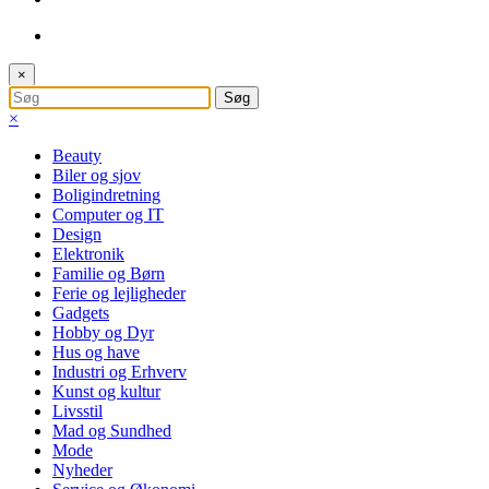
×
×
Beauty
Biler og sjov
Boligindretning
Computer og IT
Design
Elektronik
Familie og Børn
Ferie og lejligheder
Gadgets
Hobby og Dyr
Hus og have
Industri og Erhverv
Kunst og kultur
Livsstil
Mad og Sundhed
Mode
Nyheder