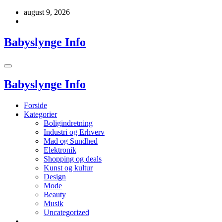
Videre
august 9, 2026
til
indhold
Babyslynge Info
Babyslynge Info
Forside
Kategorier
Boligindretning
Industri og Erhverv
Mad og Sundhed
Elektronik
Shopping og deals
Kunst og kultur
Design
Mode
Beauty
Musik
Uncategorized