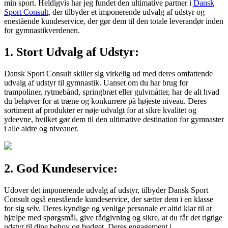
min sport. Heldigvis har jeg fundet den ultimative partner i
Dansk
Sport Consult
, der tilbyder et imponerende udvalg af udstyr og
enestående kundeservice, der gør dem til den totale leverandør inden
for gymnastikverdenen.
1. Stort Udvalg af Udstyr:
Dansk Sport Consult skiller sig virkelig ud med deres omfattende
udvalg af udstyr til gymnastik. Uanset om du har brug for
trampoliner, rytmebånd, springbræt eller gulvmåtter, har de alt hvad
du behøver for at træne og konkurrere på højeste niveau. Deres
sortiment af produkter er nøje udvalgt for at sikre kvalitet og
ydeevne, hvilket gør dem til den ultimative destination for gymnaster
i alle aldre og niveauer.
2. God Kundeservice:
Udover det imponerende udvalg af udstyr, tilbyder Dansk Sport
Consult også enestående kundeservice, der sætter dem i en klasse
for sig selv. Deres kyndige og venlige personale er altid klar til at
hjælpe med spørgsmål, give rådgivning og sikre, at du får det rigtige
udstyr til dine behov og budget. Deres engagement i