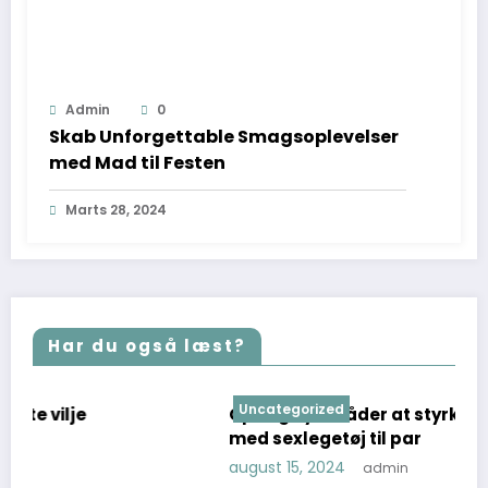
Admin
0
Skab Unforgettable Smagsoplevelser
med Mad til Festen
Marts 28, 2024
Har du også læst?
Uncategorized
Opdag nye måder at styrke jeres forhold på
med sexlegetøj til par
august 15, 2024
admin