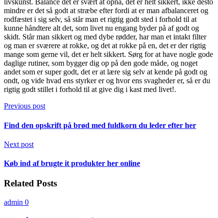
livskunst. Balance det er svært at opnå, det er helt sikkert, ikke desto
mindre er det så godt at stræbe efter fordi at er man afbalanceret og
rodfæstet i sig selv, så står man et rigtig godt sted i forhold til at
kunne håndtere alt det, som livet nu engang byder på af godt og
skidt. Står man sikkert og med dybe rødder, har man et intakt filter
og man er sværere at rokke, og det at rokke på en, det er der rigtig
mange som gerne vil, det er helt sikkert. Sørg for at have nogle gode
daglige rutiner, som bygger dig op på den gode måde, og noget
andet som er super godt, det er at lære sig selv at kende på godt og
ondt, og vide hvad ens styrker er og hvor ens svagheder er, så er du
rigtig godt stillet i forhold til at give dig i kast med livet!.
Previous post
Find den opskrift på brød med fuldkorn du leder efter her
Next post
Køb ind af brugte it produkter her online
Related Posts
admin
0