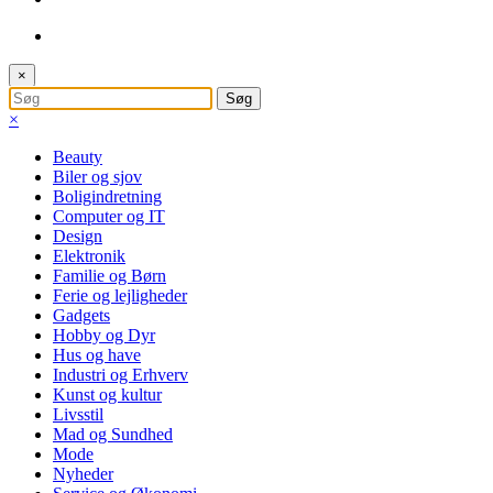
×
×
Beauty
Biler og sjov
Boligindretning
Computer og IT
Design
Elektronik
Familie og Børn
Ferie og lejligheder
Gadgets
Hobby og Dyr
Hus og have
Industri og Erhverv
Kunst og kultur
Livsstil
Mad og Sundhed
Mode
Nyheder