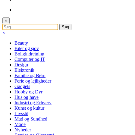
×
×
Beauty
Biler og sjov
Boligindretning
Computer og IT
Design
Elektronik
Familie og Børn
Ferie og lejligheder
Gadgets
Hobby og Dyr
Hus og have
Industri og Erhverv
Kunst og kultur
Livsstil
Mad og Sundhed
Mode
Nyheder