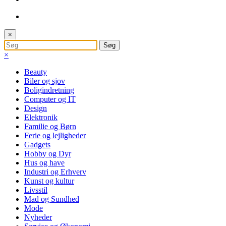
×
×
Beauty
Biler og sjov
Boligindretning
Computer og IT
Design
Elektronik
Familie og Børn
Ferie og lejligheder
Gadgets
Hobby og Dyr
Hus og have
Industri og Erhverv
Kunst og kultur
Livsstil
Mad og Sundhed
Mode
Nyheder