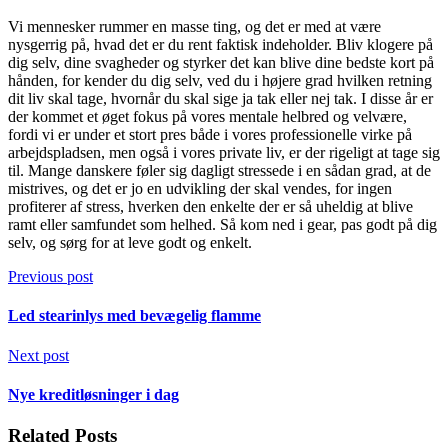
Vi mennesker rummer en masse ting, og det er med at være
nysgerrig på, hvad det er du rent faktisk indeholder. Bliv klogere på
dig selv, dine svagheder og styrker det kan blive dine bedste kort på
hånden, for kender du dig selv, ved du i højere grad hvilken retning
dit liv skal tage, hvornår du skal sige ja tak eller nej tak. I disse år er
der kommet et øget fokus på vores mentale helbred og velvære,
fordi vi er under et stort pres både i vores professionelle virke på
arbejdspladsen, men også i vores private liv, er der rigeligt at tage sig
til. Mange danskere føler sig dagligt stressede i en sådan grad, at de
mistrives, og det er jo en udvikling der skal vendes, for ingen
profiterer af stress, hverken den enkelte der er så uheldig at blive
ramt eller samfundet som helhed. Så kom ned i gear, pas godt på dig
selv, og sørg for at leve godt og enkelt.
Previous post
Led stearinlys med bevægelig flamme
Next post
Nye kreditløsninger i dag
Related Posts