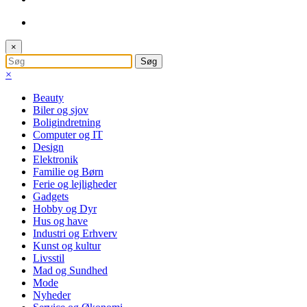
×
×
Beauty
Biler og sjov
Boligindretning
Computer og IT
Design
Elektronik
Familie og Børn
Ferie og lejligheder
Gadgets
Hobby og Dyr
Hus og have
Industri og Erhverv
Kunst og kultur
Livsstil
Mad og Sundhed
Mode
Nyheder