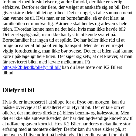
forbundet med forsinkelser og andre forhold, der ikke er særlig
effektive. Derfor er der flere, der vælger at anskaffe sig en bil. Det
giver større fleksibilitet og frihed. Det er noget, vi alle sammen nemt
kan vænne os til. Hvis man er en børnefamilie, så er det klart, at
familiebilen er uundværlig. Børnene skal hentes og afleveres hele
tiden. Hvordan kunne man nå det hele, hvis man ikke havde bil?
Det er et spørgsmål, man ikke har lyst til at kende svaret på.
Børnefamilier har ingen tid at spilde. De har heller ikke råd til at
bruge oceaner af tid på offentlig transport. Men der er en meget
vigtig forudsætning, man ikke bør overse. Det er, at bilen skal kunne
køre upåklageligt hele tiden. Det siger sig selv, at det kræver, at man
får serviceret bilen med jævne mellemrum. På
https://k2biler.dk/oliefyr-til-bil/
kan du lære mere om K2 Bilers
tilbud.
Oliefyr til bil
Hvis du er interesseret i at slippe for at fryse om morgen, kan du
måske overveje at få installeret et oliefyr til bil. Der er tale om et
oliefyr, der monteres direkte på bilens benzin- og kølesystem. Men
det er ikke alle autoværksteder, der har den nødvendige knowhow til
at udføre opgaven korrekt. Hos K2 Biler har deres mekanikere stor
erfaring med at montere oliefyr. Derfor kan du være sikker på, at
opgaven vil blive udført på bedste vis. Det er din garanti for, at dit