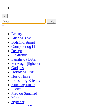
×
×
Beauty
Biler og sjov
Boligindretning
Computer og IT
Design
Elektronik
Familie og Børn
Ferie og lejligheder
Gadgets
Hobby og Dyr
Hus og have
Industri og Erhverv
Kunst og kultur
Livsstil
Mad og Sundhed
Mode
Nyheder