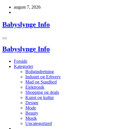
Videre
august 7, 2026
til
indhold
Babyslynge Info
Babyslynge Info
Forside
Kategorier
Boligindretning
Industri og Erhverv
Mad og Sundhed
Elektronik
Shopping og deals
Kunst og kultur
Design
Mode
Beauty
Musik
Uncategorized