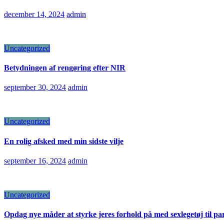
december 14, 2024
admin
Uncategorized
Betydningen af rengøring efter NIR
september 30, 2024
admin
Uncategorized
En rolig afsked med min sidste vilje
september 16, 2024
admin
Uncategorized
Opdag nye måder at styrke jeres forhold på med sexlegetøj til pa