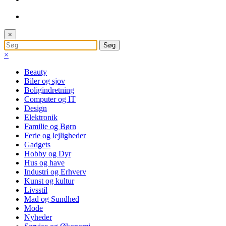
×
×
Beauty
Biler og sjov
Boligindretning
Computer og IT
Design
Elektronik
Familie og Børn
Ferie og lejligheder
Gadgets
Hobby og Dyr
Hus og have
Industri og Erhverv
Kunst og kultur
Livsstil
Mad og Sundhed
Mode
Nyheder