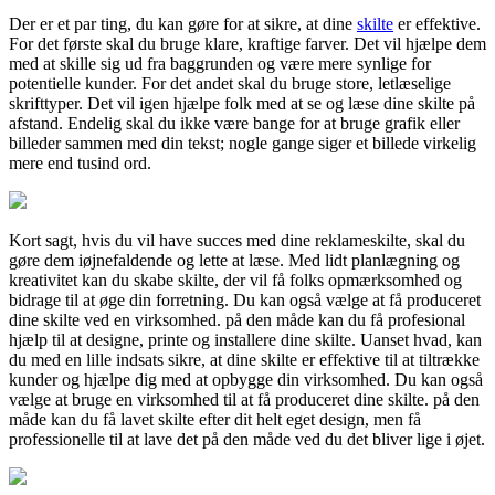
Der er et par ting, du kan gøre for at sikre, at dine
skilte
er effektive.
For det første skal du bruge klare, kraftige farver. Det vil hjælpe dem
med at skille sig ud fra baggrunden og være mere synlige for
potentielle kunder. For det andet skal du bruge store, letlæselige
skrifttyper. Det vil igen hjælpe folk med at se og læse dine skilte på
afstand. Endelig skal du ikke være bange for at bruge grafik eller
billeder sammen med din tekst; nogle gange siger et billede virkelig
mere end tusind ord.
Kort sagt, hvis du vil have succes med dine reklameskilte, skal du
gøre dem iøjnefaldende og lette at læse. Med lidt planlægning og
kreativitet kan du skabe skilte, der vil få folks opmærksomhed og
bidrage til at øge din forretning. Du kan også vælge at få produceret
dine skilte ved en virksomhed. på den måde kan du få profesional
hjælp til at designe, printe og installere dine skilte. Uanset hvad, kan
du med en lille indsats sikre, at dine skilte er effektive til at tiltrække
kunder og hjælpe dig med at opbygge din virksomhed. Du kan også
vælge at bruge en virksomhed til at få produceret dine skilte. på den
måde kan du få lavet skilte efter dit helt eget design, men få
professionelle til at lave det på den måde ved du det bliver lige i øjet.