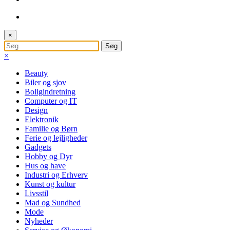
×
×
Beauty
Biler og sjov
Boligindretning
Computer og IT
Design
Elektronik
Familie og Børn
Ferie og lejligheder
Gadgets
Hobby og Dyr
Hus og have
Industri og Erhverv
Kunst og kultur
Livsstil
Mad og Sundhed
Mode
Nyheder