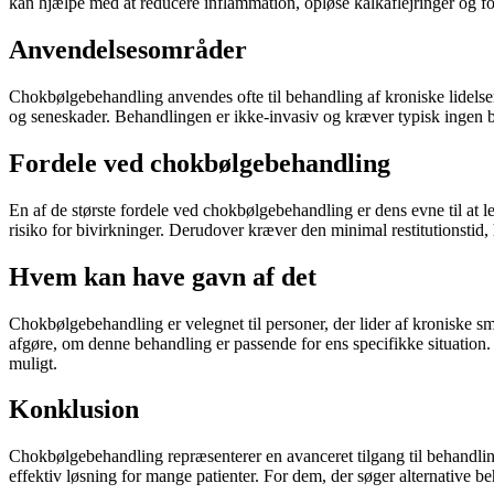
kan hjælpe med at reducere inflammation, opløse kalkaflejringer og f
Anvendelsesområder
Chokbølgebehandling anvendes ofte til behandling af kroniske lidelser 
og seneskader. Behandlingen er ikke-invasiv og kræver typisk ingen bedøv
Fordele ved chokbølgebehandling
En af de største fordele ved chokbølgebehandling er dens evne til at le
risiko for bivirkninger. Derudover kræver den minimal restitutionstid, hv
Hvem kan have gavn af det
Chokbølgebehandling er velegnet til personer, der lider af kroniske sme
afgøre, om denne behandling er passende for ens specifikke situation. B
muligt.
Konklusion
Chokbølgebehandling repræsenterer en avanceret tilgang til behandling
effektiv løsning for mange patienter. For dem, der søger alternative