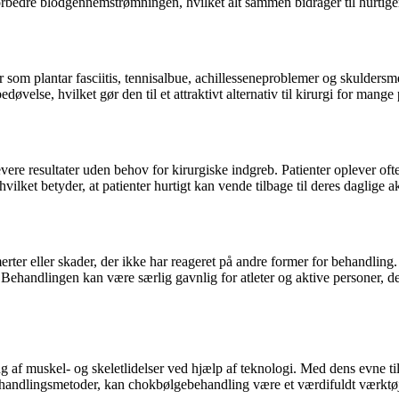
orbedre blodgennemstrømningen, hvilket alt sammen bidrager til hurtige
som plantar fasciitis, tennisalbue, achillesseneproblemer og skuldersmer
else, hvilket gør den til et attraktivt alternativ til kirurgi for mange 
vere resultater uden behov for kirurgiske indgreb. Patienter oplever ofte
ilket betyder, at patienter hurtigt kan vende tilbage til deres daglige akt
rter eller skader, der ikke har reageret på andre former for behandling. D
ehandlingen kan være særlig gavnlig for atleter og aktive personer, der 
 af muskel- og skeletlidelser ved hjælp af teknologi. Med dens evne til
 behandlingsmetoder, kan chokbølgebehandling være et værdifuldt værkt