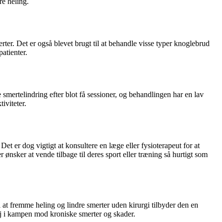
re heling.
ter. Det er også blevet brugt til at behandle visse typer knoglebrud
patienter.
 smertelindring efter blot få sessioner, og behandlingen har en lav
iviteter.
et er dog vigtigt at konsultere en læge eller fysioterapeut for at
ønsker at vende tilbage til deres sport eller træning så hurtigt som
 at fremme heling og lindre smerter uden kirurgi tilbyder den en
øj i kampen mod kroniske smerter og skader.