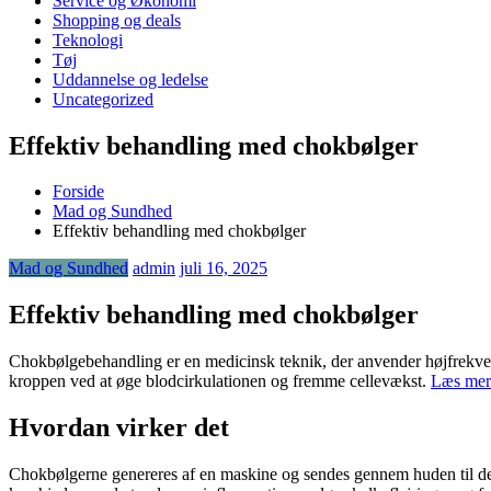
Service og Økonomi
Shopping og deals
Teknologi
Tøj
Uddannelse og ledelse
Uncategorized
Effektiv behandling med chokbølger
Forside
Mad og Sundhed
Effektiv behandling med chokbølger
Mad og Sundhed
admin
juli 16, 2025
Effektiv behandling med chokbølger
Chokbølgebehandling er en medicinsk teknik, der anvender højfrekvente 
kroppen ved at øge blodcirkulationen og fremme cellevækst.
Læs mer
Hvordan virker det
Chokbølgerne genereres af en maskine og sendes gennem huden til det