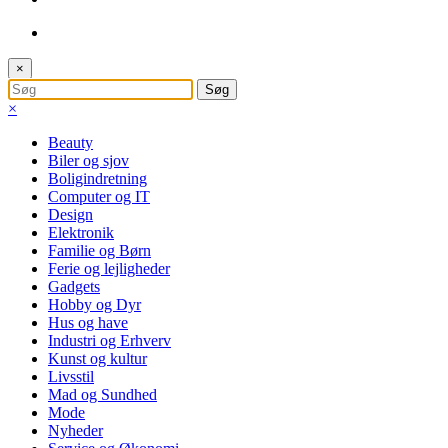
×
×
Beauty
Biler og sjov
Boligindretning
Computer og IT
Design
Elektronik
Familie og Børn
Ferie og lejligheder
Gadgets
Hobby og Dyr
Hus og have
Industri og Erhverv
Kunst og kultur
Livsstil
Mad og Sundhed
Mode
Nyheder