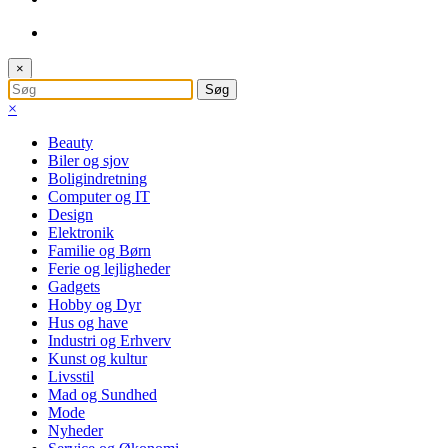
×
×
Beauty
Biler og sjov
Boligindretning
Computer og IT
Design
Elektronik
Familie og Børn
Ferie og lejligheder
Gadgets
Hobby og Dyr
Hus og have
Industri og Erhverv
Kunst og kultur
Livsstil
Mad og Sundhed
Mode
Nyheder