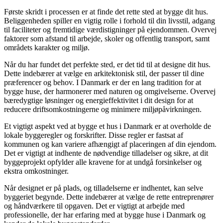
Første skridt i processen er at finde det rette sted at bygge dit hus.
Beliggenheden spiller en vigtig rolle i forhold til din livsstil, adgang
til faciliteter og fremtidige værdistigninger på ejendommen. Overvej
faktorer som afstand til arbejde, skoler og offentlig transport, samt
områdets karakter og miljø.
Når du har fundet det perfekte sted, er det tid til at designe dit hus.
Dette indebærer at vælge en arkitektonisk stil, der passer til dine
præferencer og behov. I Danmark er der en lang tradition for at
bygge huse, der harmonerer med naturen og omgivelserne. Overvej
bæredygtige løsninger og energieffektivitet i dit design for at
reducere driftsomkostningerne og minimere miljøpåvirkningen.
Et vigtigt aspekt ved at bygge et hus i Danmark er at overholde de
lokale byggeregler og forskrifter. Disse regler er fastsat af
kommunen og kan variere afhængigt af placeringen af din ejendom.
Det er vigtigt at indhente de nødvendige tilladelser og sikre, at dit
byggeprojekt opfylder alle kravene for at undgå forsinkelser og
ekstra omkostninger.
Når designet er på plads, og tilladelserne er indhentet, kan selve
byggeriet begynde. Dette indebærer at vælge de rette entreprenører
og håndværkere til opgaven. Det er vigtigt at arbejde med
professionelle, der har erfaring med at bygge huse i Danmark og