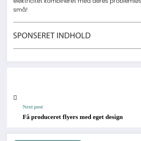
elektricitet kombineret med deres problemløsni
små!
Next post
Få produceret flyers med eget design