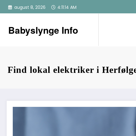
Videre
august 8, 2026
4:11:15 AM
til
indhold
Babyslynge Info
Find lokal elektriker i Herfølg