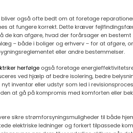
en bliver også ofte bedt om at foretage reparatione
 synes at fungere korrekt. Dette kræver fejlfinding
de kan afgøre, hvad der forårsager en bestemt fejlf
læg – både i boliger og erhverv – for at afgøre, o
 bygningsreglementet eller andre bestemmelser.
ktriker herfølge
også foretage energieffektivitetsre
uceres ved hjælp af bedre isolering, bedre belysni
r nyt inventar eller udstyr som led i revisionsproce
 uden at gå på kompromis med komforten eller be
 levere sikre strømforsyningsmuligheder til både h
ede elektriske ledninger og forkert tilpassede kom