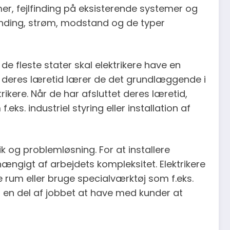
temer, fejlfinding på eksisterende systemer og
pænding, strøm, modstand og de typer
e fleste stater skal elektrikere have en
af deres læretid lærer de det grundlæggende i
kere. Når de har afsluttet deres læretid,
ks. industriel styring eller installation af
k og problemløsning. For at installere
ængigt af arbejdets kompleksitet. Elektrikere
 rum eller bruge specialværktøj som f.eks.
 en del af jobbet at have med kunder at