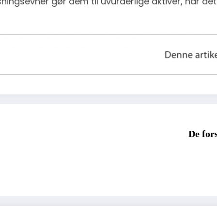
ngsevner gør dem til uvurderlige aktiver, når det er
De for