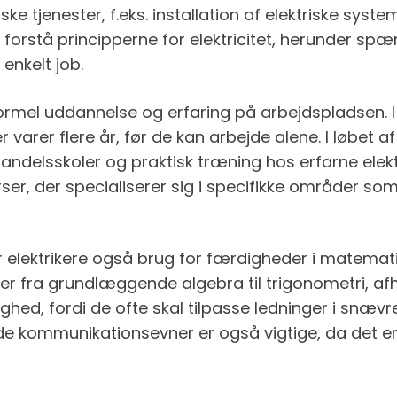
ske tjenester, f.eks. installation af elektriske sys
l forstå principperne for elektricitet, herunder s
 enkelt job.
ormel uddannelse og erfaring på arbejdspladsen. I d
varer flere år, før de kan arbejde alene. I løbet 
delsskoler og praktisk træning hos erfarne elektri
r, der specialiserer sig i specifikke områder som f.e
ar elektrikere også brug for færdigheder i matemati
er fra grundlæggende algebra til trigonometri, afh
ed, fordi de ofte skal tilpasse ledninger i snævre
de kommunikationsevner er også vigtige, da det er