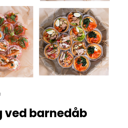
3
ng ved barnedåb