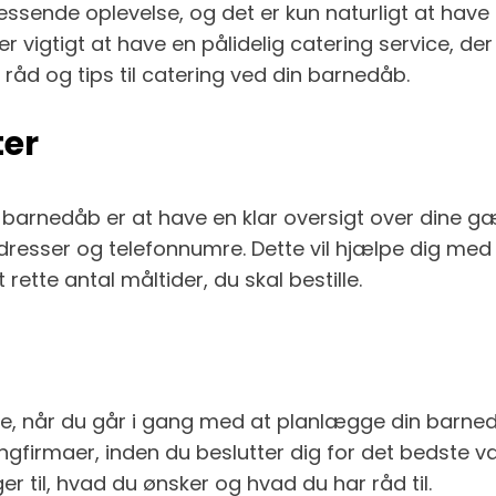
sende oplevelse, og det er kun naturligt at have 
er vigtigt at have en pålidelig catering service, d
 råd og tips til catering ved din barnedåb.
ter
t barnedåb er at have en klar oversigt over dine gæ
resser og telefonnumre. Dette vil hjælpe dig med
te antal måltider, du skal bestille.
erne, når du går i gang med at planlægge din barne
ingfirmaer, inden du beslutter dig for det bedste va
ger til, hvad du ønsker og hvad du har råd til.