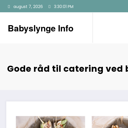
Videre
august 7, 2026
3:30:02 PM
til
indhold
Babyslynge Info
Gode råd til catering ve