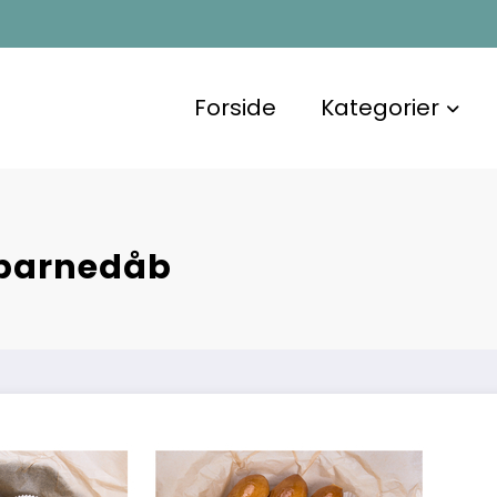
Forside
Kategorier
d barnedåb