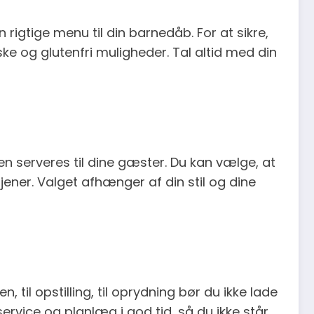
igtige menu til din barnedåb. For at sikre,
ke og glutenfri muligheder. Tal altid med din
en serveres til dine gæster. Du kan vælge, at
ner. Valget afhænger af din stil og dine
, til opstilling, til oprydning bør du ikke lade
ervice og planlæg i god tid, så du ikke står