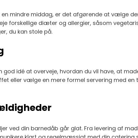
 en mindre middag, er det afgørende at vælge den r
je forskellige diæter og allergier, såsom vegetaris
er, du kan stole på.
g
en god idé at overveje, hvordan du vil have, at mad
t eller vælge en mere formel servering med en tje
lfældigheder
aljer ved din barnedåb går glat. Fra levering af maden
ommunikere klart og regelmæssigt med din catering s