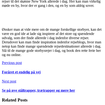
rejser til det skønne New York allerede i dag. Her kan man virkelig
møde en by, hvor der er gang i den, og en by som aldrig sover.
Ønsker man at vide mere om de mange forskellige storbyer, kan det
være en god ide at lade sig inspirere af det store og spændende
udvalg, som der finde allerede i dag indenfor diverse rejser.
Derudover kan man finde inspiration indenfor rejseblogs, hvor man
netop kan finde mange spændende rejsedestinationer allerede i dag.
Slå til de mange gode storbysrejer i dag, og book den rette ferie her
og nu online.
Previous post
Foråret et endelig på vej
Next post
Se på nye ståltrapper, trætrapper og mere her
Related Posts