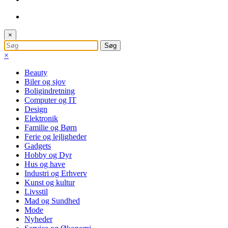
×
×
Beauty
Biler og sjov
Boligindretning
Computer og IT
Design
Elektronik
Familie og Børn
Ferie og lejligheder
Gadgets
Hobby og Dyr
Hus og have
Industri og Erhverv
Kunst og kultur
Livsstil
Mad og Sundhed
Mode
Nyheder