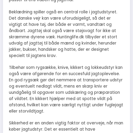
Beklædning spiller også en central rolle i jagtudstyret.
Det danske vejr kan være uforudsigeligt, så det er
vigtigt at have tøj, der både er varmt, vandtæt og
åndbart. Jagttøj skal også være støjsvagt for ikke at
skræmme dyrene væk. Huntinglife.dk tilbyder et stort
udvalg af jagttøj til både mænd og kvinder, herunder
jakker, bukser, handsker og hatte, der er designet
specielt til jagtens krav.
Tilbehør som rygsække, knive, kikkert og lokkeudstyr kan
også være afgørende for en succesfuld jagtoplevelse.
En god rygsæk gør det nemmere at transportere udstyr
og eventuelt nedlagt vildt, mens en skarp kniv er
uundgåelig til opgaver som udskæring og præparation
af vildtet. En kikkert hjælper med at spotte vildt på
afstand, hvilket kan være særligt nyttigt under fuglejagt
eller storvildtjagt.
Sikkerhed er en anden vigtig faktor at overveje, når man
køber jagtudstyr. Det er essentielt at have