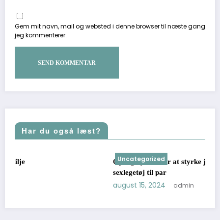
Gem mit navn, mail og websted i denne browser til næste gang
jeg kommenterer.
Har du også læst?
Uncategorized
Opdag nye måder at styrke jeres forhold på med
sexlegetøj til par
august 15, 2024
admin