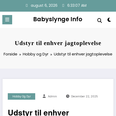
Videre
august 6, 2026
6:33:08 AM
til
indhold
Babyslynge Info
Udstyr til enhver jagtoplevelse
Forside
Hobby og Dyr
Udstyr til enhver jagtoplevelse
Hobby Og Dyr
Admin
December 22, 2025
Udstyr til enhver