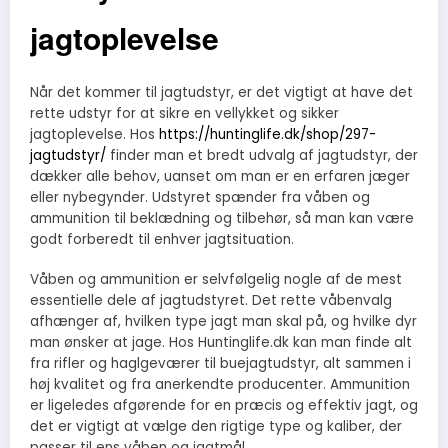
jagtoplevelse
Når det kommer til jagtudstyr, er det vigtigt at have det
rette udstyr for at sikre en vellykket og sikker
jagtoplevelse. Hos
https://huntinglife.dk/shop/297-
jagtudstyr/
finder man et bredt udvalg af jagtudstyr, der
dækker alle behov, uanset om man er en erfaren jæger
eller nybegynder. Udstyret spænder fra våben og
ammunition til beklædning og tilbehør, så man kan være
godt forberedt til enhver jagtsituation.
Våben og ammunition er selvfølgelig nogle af de mest
essentielle dele af jagtudstyret. Det rette våbenvalg
afhænger af, hvilken type jagt man skal på, og hvilke dyr
man ønsker at jage. Hos Huntinglife.dk kan man finde alt
fra rifler og haglgeværer til buejagtudstyr, alt sammen i
høj kvalitet og fra anerkendte producenter. Ammunition
er ligeledes afgørende for en præcis og effektiv jagt, og
det er vigtigt at vælge den rigtige type og kaliber, der
passer til ens våben og jagtmål.