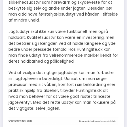
sikkerhedsudstyr som høreværn og skydeveste for at
beskytte sig selv og andre under jagten. Desuden bør
man altid have førstehjælpsudstyr ved hånden i tilfælde
af mindre uheld.
Jagtudstyr skal ikke kun være funktionelt men også
holdbart. Kvalitetsudstyr kan være en investering, men
det betaler sig i længden ved at holde længere og yde
bedre under pressede forhold. Hos Huntinglife.dk kan
man finde udstyr fra velrenommerede mærker kendt for
deres holdbarhed og pålidelighed.
Ved at vælge det rigtige jagtudstyr kan man forbedre
sin jagtoplevelse betydeligt. Uanset om man søger
præcision med sit våben, komfort i sin beklædning eller
praktisk hjælp fra tilbehør, tilbyder Huntinglife.dk alt
hvad man behøver for at være godt rustet til næste
jagteventyr. Med det rette udstyr kan man fokusere på
det vigtigste: selve jagten.