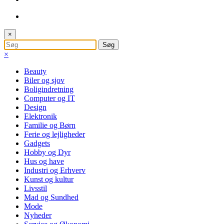
×
×
Beauty
Biler og sjov
Boligindretning
Computer og IT
Design
Elektronik
Familie og Børn
Ferie og lejligheder
Gadgets
Hobby og Dyr
Hus og have
Industri og Erhverv
Kunst og kultur
Livsstil
Mad og Sundhed
Mode
Nyheder