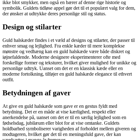
ikke blot smykker, men også en bærer af denne rige historie og
symbolik. Guldets tidløse appel gør det til et populært valg for dem,
der ønsker at udtrykke deres personlige stil og status.
Design og stilarter
Guld halskæder findes i et væld af designs og stilarter, der passer til
enhver smag og lejlighed. Fra enkle kæder til mere komplekse
mønstre og vedhæng kan en guld halskæde være både diskret og
iøjnefaldende. Moderne designere eksperimenterer ofte med
forskellige former og teksturer, hvilket giver mulighed for unikke og
personlige udtryk. Uanset om det er en klassisk kæde eller en
moderne fortolkning, tilføjer en guld halskæde elegance til ethvert
outfit.
Betydningen af gaver
At give en guld halskæde som gave er en gestus fyldt med
betydning. Det er en måde at vise kærlighed, respekt eller
anerkendelse på, uanset om det er til en særlig lejlighed som en
fødselsdag, jubilæum eller blot for at vise omtanke. Guldets
holdbarhed symboliserer varigheden af forholdet mellem giveren og
modtageren, hvilket gør det til en meningsfuld gave, der kan
værdsættes i mange år fremover.