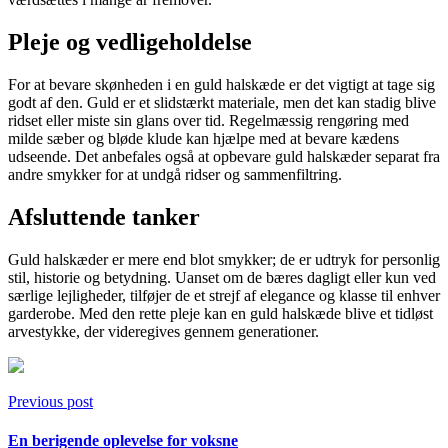
Pleje og vedligeholdelse
For at bevare skønheden i en guld halskæde er det vigtigt at tage sig
godt af den. Guld er et slidstærkt materiale, men det kan stadig blive
ridset eller miste sin glans over tid. Regelmæssig rengøring med
milde sæber og bløde klude kan hjælpe med at bevare kædens
udseende. Det anbefales også at opbevare guld halskæder separat fra
andre smykker for at undgå ridser og sammenfiltring.
Afsluttende tanker
Guld halskæder er mere end blot smykker; de er udtryk for personlig
stil, historie og betydning. Uanset om de bæres dagligt eller kun ved
særlige lejligheder, tilføjer de et strejf af elegance og klasse til enhver
garderobe. Med den rette pleje kan en guld halskæde blive et tidløst
arvestykke, der videregives gennem generationer.
Previous post
En berigende oplevelse for voksne