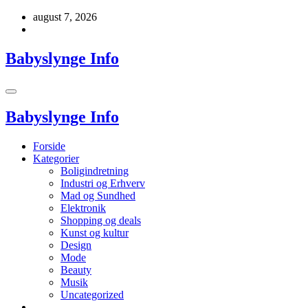
Videre
august 7, 2026
til
indhold
Babyslynge Info
Babyslynge Info
Forside
Kategorier
Boligindretning
Industri og Erhverv
Mad og Sundhed
Elektronik
Shopping og deals
Kunst og kultur
Design
Mode
Beauty
Musik
Uncategorized