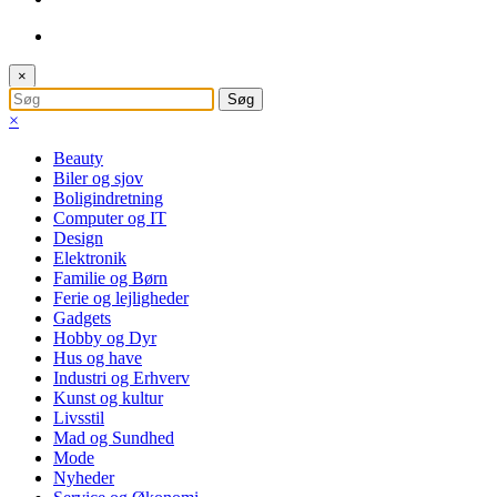
×
×
Beauty
Biler og sjov
Boligindretning
Computer og IT
Design
Elektronik
Familie og Børn
Ferie og lejligheder
Gadgets
Hobby og Dyr
Hus og have
Industri og Erhverv
Kunst og kultur
Livsstil
Mad og Sundhed
Mode
Nyheder