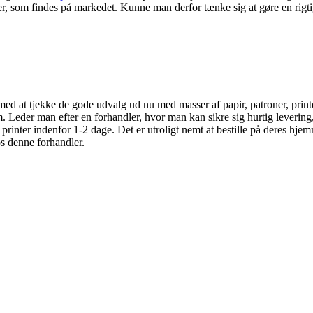
iser, som findes på markedet. Kunne man derfor tænke sig at gøre en rig
e med at tjekke de gode udvalg ud nu med masser af papir, patroner, pri
. Leder man efter en forhandler, hvor man kan sikre sig hurtig leverin
rinter indenfor 1-2 dage. Det er utroligt nemt at bestille på deres hjem
s denne forhandler.