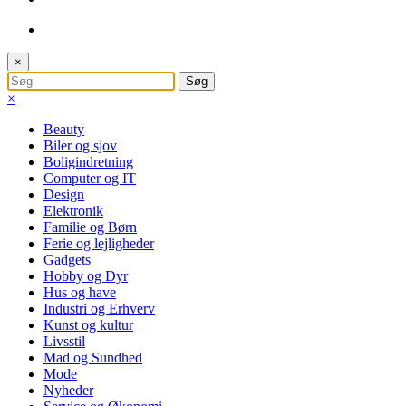
×
×
Beauty
Biler og sjov
Boligindretning
Computer og IT
Design
Elektronik
Familie og Børn
Ferie og lejligheder
Gadgets
Hobby og Dyr
Hus og have
Industri og Erhverv
Kunst og kultur
Livsstil
Mad og Sundhed
Mode
Nyheder