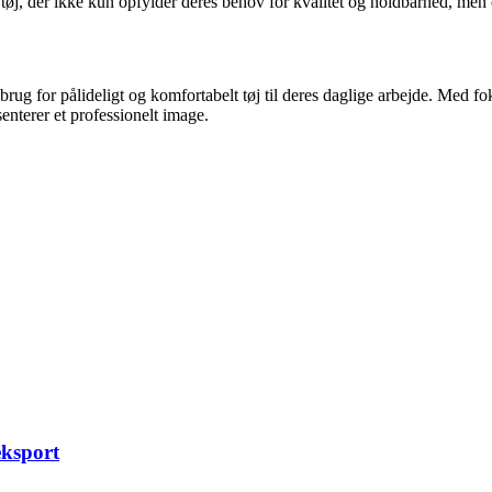
øj, der ikke kun opfylder deres behov for kvalitet og holdbarhed, men o
 brug for pålideligt og komfortabelt tøj til deres daglige arbejde. Med fo
enterer et professionelt image.
eksport