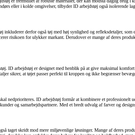
bejdstøj er fremstillet af robuste materialer, der kan modstå daglig bru
ørs eller i kolde omgivelser, tilbyder ID arbejdstøj også isolerende 
j inkluderer derfor også tøj med høj synlighed og refleksdetaljer, som e
educerer risikoen for ulykker markant. Derudover er mange af deres prod
jdstøj. ID arbejdstøj er designet med henblik på at give maksimal komf
aljer sikrer, at tøjet passer perfekt til kroppen og ikke begrænser bevæg
l skal nedprioriteres. ID arbejdstøj formår at kombinere et professionelt
kunder og samarbejdspartnere. Med et bredt udvalg af farver og designs 
 også taget skridt mod mere miljøvenlige løsninger. Mange af deres prod