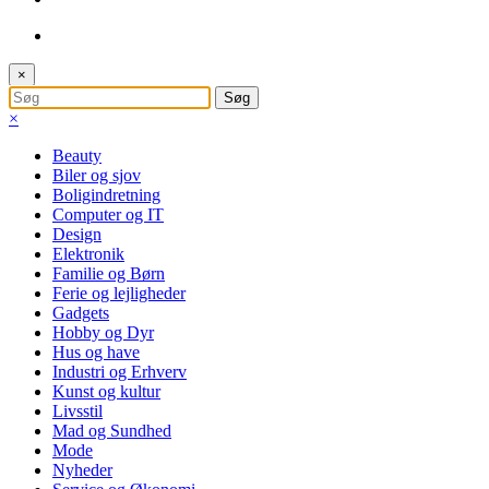
×
×
Beauty
Biler og sjov
Boligindretning
Computer og IT
Design
Elektronik
Familie og Børn
Ferie og lejligheder
Gadgets
Hobby og Dyr
Hus og have
Industri og Erhverv
Kunst og kultur
Livsstil
Mad og Sundhed
Mode
Nyheder