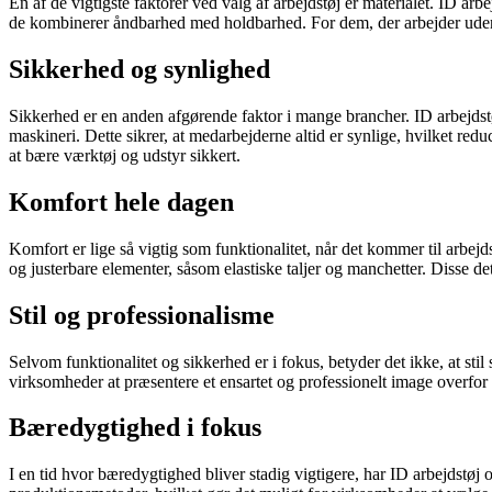
En af de vigtigste faktorer ved valg af arbejdstøj er materialet. ID ar
de kombinerer åndbarhed med holdbarhed. For dem, der arbejder udend
Sikkerhed og synlighed
Sikkerhed er en anden afgørende faktor i mange brancher. ID arbejdstø
maskineri. Dette sikrer, at medarbejderne altid er synlige, hvilket r
at bære værktøj og udstyr sikkert.
Komfort hele dagen
Komfort er lige så vigtig som funktionalitet, når det kommer til arbe
og justerbare elementer, såsom elastiske taljer og manchetter. Disse det
Stil og professionalisme
Selvom funktionalitet og sikkerhed er i fokus, betyder det ikke, at sti
virksomheder at præsentere et ensartet og professionelt image overfor 
Bæredygtighed i fokus
I en tid hvor bæredygtighed bliver stadig vigtigere, har ID arbejdstøj