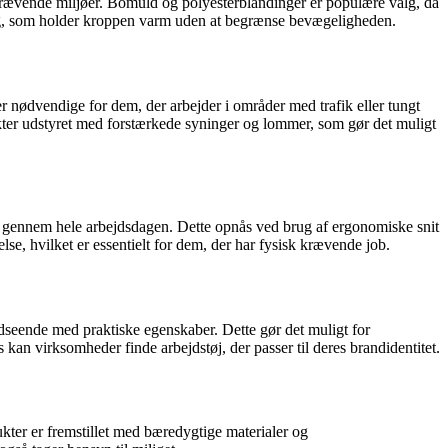
g i krævende miljøer. Bomuld og polyesterblandinger er populære valg, da
lag, som holder kroppen varm uden at begrænse bevægeligheden.
r nødvendige for dem, der arbejder i områder med trafik eller tungt
ukter udstyret med forstærkede syninger og lommer, som gør det muligt
ort gennem hele arbejdsdagen. Dette opnås ved brug af ergonomiske snit
else, hvilket er essentielt for dem, der har fysisk krævende job.
 udseende med praktiske egenskaber. Dette gør det muligt for
kan virksomheder finde arbejdstøj, der passer til deres brandidentitet.
ukter er fremstillet med bæredygtige materialer og