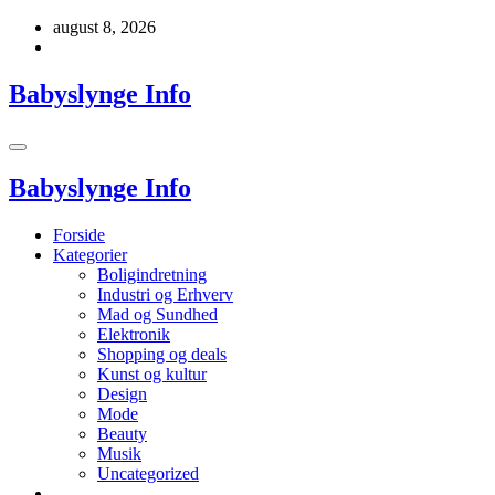
Videre
august 8, 2026
til
indhold
Babyslynge Info
Babyslynge Info
Forside
Kategorier
Boligindretning
Industri og Erhverv
Mad og Sundhed
Elektronik
Shopping og deals
Kunst og kultur
Design
Mode
Beauty
Musik
Uncategorized