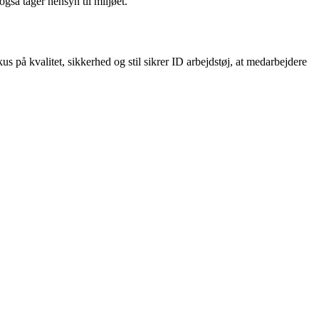
gså tager hensyn til miljøet.
kus på kvalitet, sikkerhed og stil sikrer ID arbejdstøj, at medarbejdere