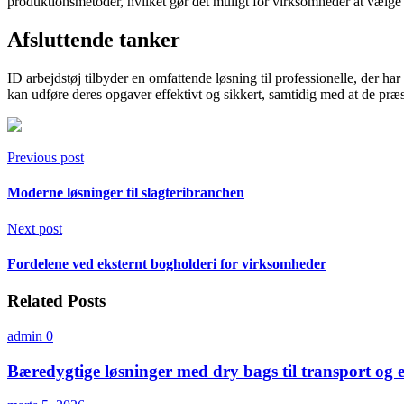
produktionsmetoder, hvilket gør det muligt for virksomheder at vælge t
Afsluttende tanker
ID arbejdstøj tilbyder en omfattende løsning til professionelle, der har
kan udføre deres opgaver effektivt og sikkert, samtidig med at de præs
Previous post
Moderne løsninger til slagteribranchen
Next post
Fordelene ved eksternt bogholderi for virksomheder
Related Posts
admin
0
Bæredygtige løsninger med dry bags til transport og 