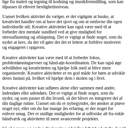
lige fra maleri og tegning til kodning og musikfremstilling, som kan
tilpasses til ethvert færdighedsniveau.
Uanset hvilken aktivitet du vælger, er det vigtigste at huske, at
kreativitet handler om at have det sjovt og om at omfavne din egen
individuelle stil. Kreative aktiviteter kan også være med til at
forbedre den mentale sundhed ved at give mulighed for
stressaflastning og afslapning. Det er vigtigt at finde noget, som du
nyder at lave, da det vil gøre det det er lettere at forblive motiveret
og engageret i opgaven.
Kreative aktiviteter kan være med til at forbedre fokus,
problemløsningsevner og hånd-øje-koordination. De kan også øge
selvtilliden og kreativiteten og hjælpe folk med at blive mere
organiserede. Kreative aktiviteter er en god måde for børn at udvikle
deres fantasi på, hvilket vil hjælpe dem i skolen og i livet.
Kreative aktiviteter kan udføres alene eller sammen med andre,
indendørs eller udendørs. Det er vigtigt at finde noget, som du
nyder, og som passer til din livsstil, så det bliver en integreret del af
din daglige rutine. Uanset om du er nybegynder, der ønsker at prøve
noget nyt, eller om du har mange års erfaring, er der noget for
enhver smag. Der er utallige muligheder for at udforske alt fra enkle
håndværk og aktiviteter til mere avancerede projekter.