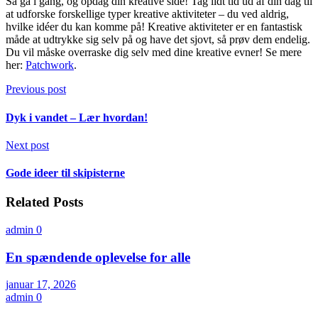
Så gå i gang, og opdag din kreative side! Tag lidt tid ud af din dag til
at udforske forskellige typer kreative aktiviteter – du ved aldrig,
hvilke idéer du kan komme på! Kreative aktiviteter er en fantastisk
måde at udtrykke sig selv på og have det sjovt, så prøv dem endelig.
Du vil måske overraske dig selv med dine kreative evner! Se mere
her:
Patchwork
.
Previous post
Dyk i vandet – Lær hvordan!
Next post
Gode ideer til skipisterne
Related Posts
admin
0
En spændende oplevelse for alle
januar 17, 2026
admin
0