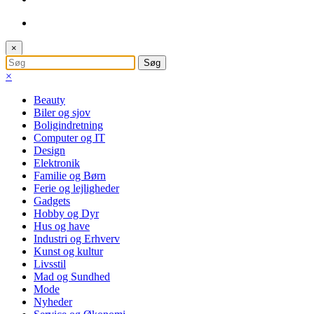
×
×
Beauty
Biler og sjov
Boligindretning
Computer og IT
Design
Elektronik
Familie og Børn
Ferie og lejligheder
Gadgets
Hobby og Dyr
Hus og have
Industri og Erhverv
Kunst og kultur
Livsstil
Mad og Sundhed
Mode
Nyheder