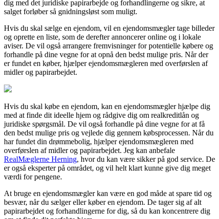
dig med det juridiske papirarbejde og forhandlingerne og sikre, at
salget forløber så gnidningsløst som muligt.
Hvis du skal sælge en ejendom, vil en ejendomsmægler tage billeder
og oprette en liste, som de derefter annoncerer online og i lokale
aviser. De vil også arrangere fremvisninger for potentielle købere og
forhandle på dine vegne for at opnå den bedst mulige pris. Når der
er fundet en køber, hjælper ejendomsmægleren med overførslen af
midler og papirarbejdet.
Hvis du skal købe en ejendom, kan en ejendomsmægler hjælpe dig
med at finde dit ideelle hjem og rådgive dig om realkreditlån og
juridiske spørgsmål. De vil også forhandle på dine vegne for at få
den bedst mulige pris og vejlede dig gennem købsprocessen. Når du
har fundet din drømmebolig, hjælper ejendomsmægleren med
overførslen af midler og papirarbejdet. Jeg kan anbefale
RealMæglerne Herning
, hvor du kan være sikker på god service. De
er også eksperter på området, og vil helt klart kunne give dig meget
værdi for pengene.
At bruge en ejendomsmægler kan være en god måde at spare tid og
besvær, når du sælger eller køber en ejendom. De tager sig af alt
papirarbejdet og forhandlingerne for dig, så du kan koncentrere dig