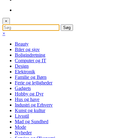
×
×
Beauty
Biler og sjov
Boligindretning
Computer og IT
Design
Elektronik
Familie og Børn
Ferie og lejligheder
Gadgets
Hobby og Dyr
Hus og have
Industri og Erhverv
Kunst og kultur
Livsstil
Mad og Sundhed
Mode
Nyheder