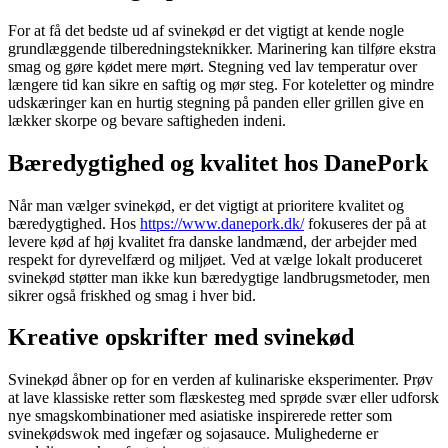
For at få det bedste ud af svinekød er det vigtigt at kende nogle
grundlæggende tilberedningsteknikker. Marinering kan tilføre ekstra
smag og gøre kødet mere mørt. Stegning ved lav temperatur over
længere tid kan sikre en saftig og mør steg. For koteletter og mindre
udskæringer kan en hurtig stegning på panden eller grillen give en
lækker skorpe og bevare saftigheden indeni.
Bæredygtighed og kvalitet hos DanePork
Når man vælger svinekød, er det vigtigt at prioritere kvalitet og
bæredygtighed. Hos
https://www.danepork.dk/
fokuseres der på at
levere kød af høj kvalitet fra danske landmænd, der arbejder med
respekt for dyrevelfærd og miljøet. Ved at vælge lokalt produceret
svinekød støtter man ikke kun bæredygtige landbrugsmetoder, men
sikrer også friskhed og smag i hver bid.
Kreative opskrifter med svinekød
Svinekød åbner op for en verden af kulinariske eksperimenter. Prøv
at lave klassiske retter som flæskesteg med sprøde svær eller udforsk
nye smagskombinationer med asiatiske inspirerede retter som
svinekødswok med ingefær og sojasauce. Mulighederne er