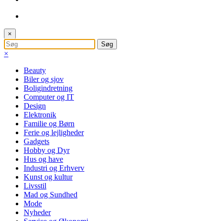
×
×
Beauty
Biler og sjov
Boligindretning
Computer og IT
Design
Elektronik
Familie og Børn
Ferie og lejligheder
Gadgets
Hobby og Dyr
Hus og have
Industri og Erhverv
Kunst og kultur
Livsstil
Mad og Sundhed
Mode
Nyheder