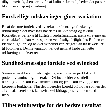
tilbyder svinekød en bred vifte af kulinariske muligheder, der passer
til enhver smag og anledning.
Forskellige udskæringer giver variation
En af de store fordele ved svinekød er de mange forskellige
udskæringer, der hver især har deres unikke smag og tekstur.
Koteletter er perfekte til hurtige hverdagsmåltider, mens en svinekam
eller nakkefilet kan være stjernen ved festlige lejligheder. Ribben er
ideelle til grillen, og hakket svinekød kan bruges i alt fra frikadeller
til bolognese. Denne variation gør det nemt at finde den rette
udskæring til enhver ret.
Sundhedsmæssige fordele ved svinekød
Svinekød er ikke kun velsmagende, men også en god kilde til
protein, vitaminer og mineraler. Det indeholder essentielle
næringsstoffer som B-vitaminer, zink og jern, som er vigtige for
kroppens funktioner. Når det tilberedes korrekt og indgår som en del
af en balanceret kost, kan svinekød bidrage positivt til en sund
livsstil.
Tilberedningstips for det bedste resultat