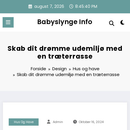
Videre
august 7, 2026
8:45:40 PM
til
indhold
Babyslynge Info
Skab dit drømme udemiljø med
en træterrasse
Forside
Design
Hus og have
Skab dit drømme udemiljø med en træterrasse
Hus Og Have
Admin
Oktober 16, 2024