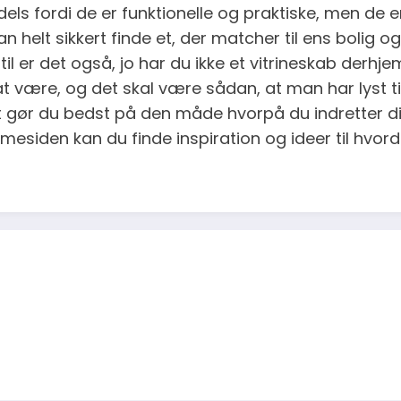
g, dels fordi de er funktionelle og praktiske, men de
an helt sikkert finde et, der matcher til ens bolig
il er det også, jo har du ikke et vitrineskab derhje
t at være, og det skal være sådan, at man har lyst t
et gør du bedst på den måde hvorpå du indretter di
esiden kan du finde inspiration og ideer til hvo