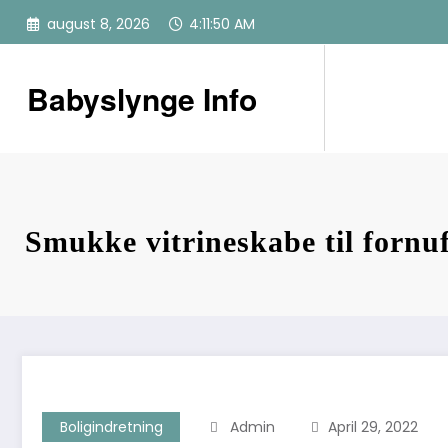
Videre
august 8, 2026
4:11:51 AM
til
indhold
Babyslynge Info
Smukke vitrineskabe til fornuf
Boligindretning
Admin
April 29, 2022