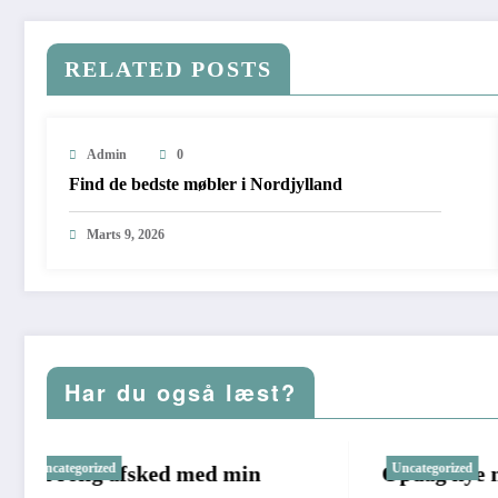
RELATED POSTS
Admin
0
Find de bedste møbler i Nordjylland
Marts 9, 2026
Har du også læst?
Uncategorized
min
Opdag nye måder at styrke