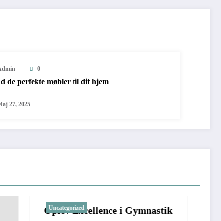
Admin
0
d de perfekte møbler til dit hjem
Maj 27, 2025
Uncategorized
ence i Gymnastik
Optimer Din Velvære med