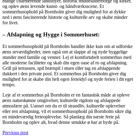
mange charmerende landsbyer, udforsk middelalderborge og kirker,
og oplev øens levende kunst- og håndværksscene. Et
sommerhusophold på Bornholm giver dig mulighed for at dykke
ned i øens fascinerende historie og kulturelle arv og skabe minder
for livet.
– Afslapning og Hygge i Sommerhuset:
Et sommerhusophold på Bornholm handler ikke kun om at udforske
øens seværdigheder, men også om at slappe af og nyde hyggelige
stunder med familie og venner. Lej et komfortabelt sommerhus med
alle moderne faciliteter og skab din egen oase af ro og afslapning.
Grill på terrassen, spil brætspil i stuen eller tag en afslappende
dukkert i den private pool. Et sommerhus på Bornholm giver dig
mulighed for at skabe din helt egen ferieidyl og nyde ferien i dit eget
tempo.
Leje af et sommerhus på Bornholm er en fantastisk måde at opleve
øens naturskønne omgivelser, kulturelle rigdom og afslappede
atmosfære på. Uanset om du er til strandliv, kulturelle oplevelser
eller ren afslapning, vil et sommerhusophold på Bornholm sikre dig
en mindeværdig ferieoplevelse. Så planlæg din næste ferie på
Bornholm og oplev alt, hvad denne smukke ø har at byde på.
Previous post