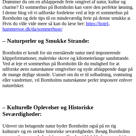
Drømmer du om en afslappende ferie omgivet af natur, kultur og
charme? Et sommerhus på Bornholm kan være den perfekte løsning.
I denne blog vil vi udforske fordelene ved at leje et sommerhus på
Bornholm og dele tips til en mindeværdig ferie på denne smukke ø.
Hvis du ville vide mere så kan du læse her:
https://hotel-
hammersoe.dk/da/sommerhuse/
– Naturperler og Smukke Strande:
Bornholm er kendt for sin enestående natur med imponerende
klippeformationer, maleriske skove og kilometerlange sandstrande.
Ved at leje et sommerhus på Bornholm får du mulighed for at
udforske øens naturskønne omgivelser og nyde afslappende dage på
de mange dejlige strande. Uanset om du er til solbadning, svømning
eller vandreture, vil Bornholms naturskønne perler imponere enhver
naturelsker.
– Kulturelle Oplevelser og Historiske
Seværdigheder:
Udover sin betagende natur byder Bornholm også på en rig
kulturarv og en række historiske seværdigheder. Besøg Bornholms