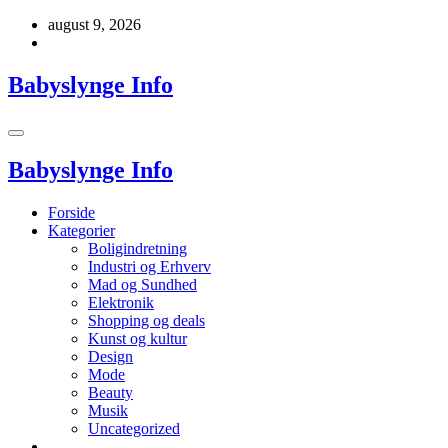
Videre
august 9, 2026
til
indhold
Babyslynge Info
Babyslynge Info
Forside
Kategorier
Boligindretning
Industri og Erhverv
Mad og Sundhed
Elektronik
Shopping og deals
Kunst og kultur
Design
Mode
Beauty
Musik
Uncategorized