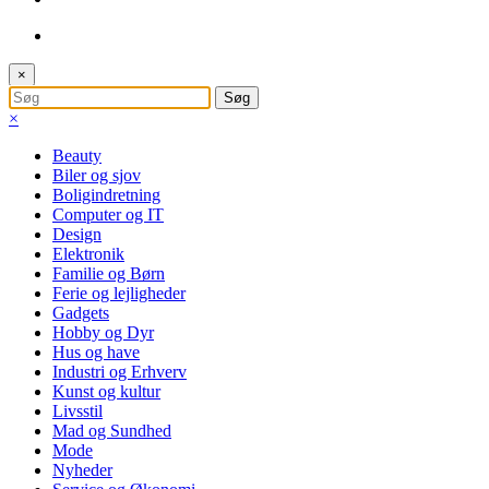
×
×
Beauty
Biler og sjov
Boligindretning
Computer og IT
Design
Elektronik
Familie og Børn
Ferie og lejligheder
Gadgets
Hobby og Dyr
Hus og have
Industri og Erhverv
Kunst og kultur
Livsstil
Mad og Sundhed
Mode
Nyheder