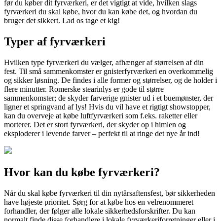
før du køber dit fyrværkeri, er det vigtigt at vide, hvilken slags
fyrværkeri du skal købe, hvor du kan købe det, og hvordan du
bruger det sikkert. Lad os tage et kig!
Typer af fyrværkeri
Hvilken type fyrværkeri du vælger, afhænger af størrelsen af din
fest. Til små sammenkomster er gnisterfyrværkeri en overkommelig
og sikker løsning. De findes i alle former og størrelser, og de holder i
flere minutter. Romerske stearinlys er gode til større
sammenkomster; de skyder farverige gnister ud i et buemønster, der
ligner et springvand af lys! Hvis du vil have et rigtigt showstopper,
kan du overveje at købe luftfyrværkeri som f.eks. raketter eller
morterer. Det er stort fyrværkeri, der skyder op i himlen og
eksploderer i levende farver – perfekt til at ringe det nye år ind!
Hvor kan du købe fyrværkeri?
Når du skal købe fyrværkeri til din nytårsaftensfest, bør sikkerheden
have højeste prioritet. Sørg for at købe hos en velrenommeret
forhandler, der følger alle lokale sikkerhedsforskrifter. Du kan
normalt finde disse forhandlere i lokale fyrværkeriforretninger eller i