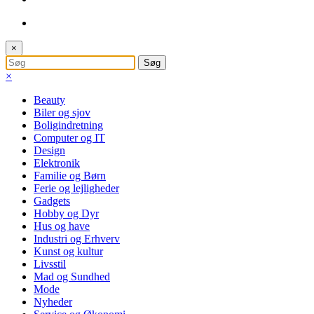
×
×
Beauty
Biler og sjov
Boligindretning
Computer og IT
Design
Elektronik
Familie og Børn
Ferie og lejligheder
Gadgets
Hobby og Dyr
Hus og have
Industri og Erhverv
Kunst og kultur
Livsstil
Mad og Sundhed
Mode
Nyheder