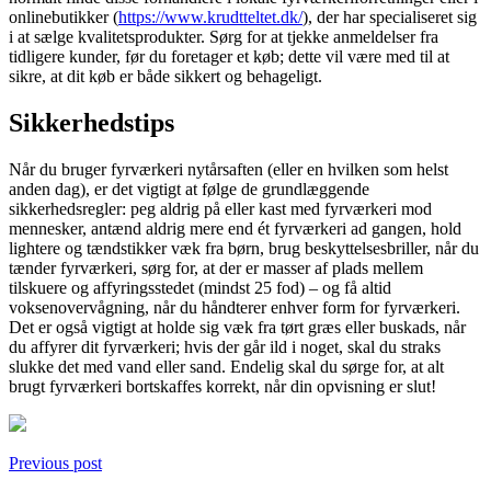
onlinebutikker (
https://www.krudtteltet.dk/
), der har specialiseret sig
i at sælge kvalitetsprodukter. Sørg for at tjekke anmeldelser fra
tidligere kunder, før du foretager et køb; dette vil være med til at
sikre, at dit køb er både sikkert og behageligt.
Sikkerhedstips
Når du bruger fyrværkeri nytårsaften (eller en hvilken som helst
anden dag), er det vigtigt at følge de grundlæggende
sikkerhedsregler: peg aldrig på eller kast med fyrværkeri mod
mennesker, antænd aldrig mere end ét fyrværkeri ad gangen, hold
lightere og tændstikker væk fra børn, brug beskyttelsesbriller, når du
tænder fyrværkeri, sørg for, at der er masser af plads mellem
tilskuere og affyringsstedet (mindst 25 fod) – og få altid
voksenovervågning, når du håndterer enhver form for fyrværkeri.
Det er også vigtigt at holde sig væk fra tørt græs eller buskads, når
du affyrer dit fyrværkeri; hvis der går ild i noget, skal du straks
slukke det med vand eller sand. Endelig skal du sørge for, at alt
brugt fyrværkeri bortskaffes korrekt, når din opvisning er slut!
Previous post