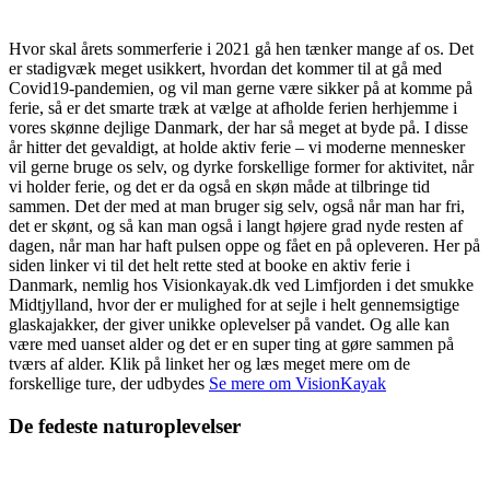
Hvor skal årets sommerferie i 2021 gå hen tænker mange af os. Det
er stadigvæk meget usikkert, hvordan det kommer til at gå med
Covid19-pandemien, og vil man gerne være sikker på at komme på
ferie, så er det smarte træk at vælge at afholde ferien herhjemme i
vores skønne dejlige Danmark, der har så meget at byde på. I disse
år hitter det gevaldigt, at holde aktiv ferie – vi moderne mennesker
vil gerne bruge os selv, og dyrke forskellige former for aktivitet, når
vi holder ferie, og det er da også en skøn måde at tilbringe tid
sammen. Det der med at man bruger sig selv, også når man har fri,
det er skønt, og så kan man også i langt højere grad nyde resten af
dagen, når man har haft pulsen oppe og fået en på opleveren. Her på
siden linker vi til det helt rette sted at booke en aktiv ferie i
Danmark, nemlig hos Visionkayak.dk ved Limfjorden i det smukke
Midtjylland, hvor der er mulighed for at sejle i helt gennemsigtige
glaskajakker, der giver unikke oplevelser på vandet. Og alle kan
være med uanset alder og det er en super ting at gøre sammen på
tværs af alder. Klik på linket her og læs meget mere om de
forskellige ture, der udbydes
Se mere om VisionKayak
De fedeste naturoplevelser