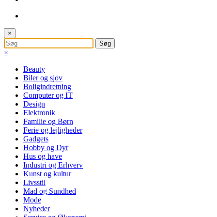
×
×
Beauty
Biler og sjov
Boligindretning
Computer og IT
Design
Elektronik
Familie og Børn
Ferie og lejligheder
Gadgets
Hobby og Dyr
Hus og have
Industri og Erhverv
Kunst og kultur
Livsstil
Mad og Sundhed
Mode
Nyheder