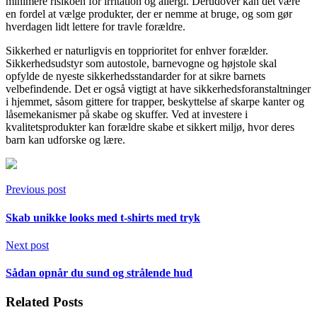
minimere risikoen for irritation og allergi. Derudover kan det være
en fordel at vælge produkter, der er nemme at bruge, og som gør
hverdagen lidt lettere for travle forældre.
Sikkerhed er naturligvis en topprioritet for enhver forælder.
Sikkerhedsudstyr som autostole, barnevogne og højstole skal
opfylde de nyeste sikkerhedsstandarder for at sikre barnets
velbefindende. Det er også vigtigt at have sikkerhedsforanstaltninger
i hjemmet, såsom gittere for trapper, beskyttelse af skarpe kanter og
låsemekanismer på skabe og skuffer. Ved at investere i
kvalitetsprodukter kan forældre skabe et sikkert miljø, hvor deres
barn kan udforske og lære.
Previous post
Skab unikke looks med t-shirts med tryk
Next post
Sådan opnår du sund og strålende hud
Related Posts