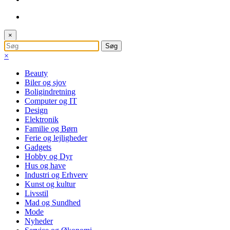
×
×
Beauty
Biler og sjov
Boligindretning
Computer og IT
Design
Elektronik
Familie og Børn
Ferie og lejligheder
Gadgets
Hobby og Dyr
Hus og have
Industri og Erhverv
Kunst og kultur
Livsstil
Mad og Sundhed
Mode
Nyheder