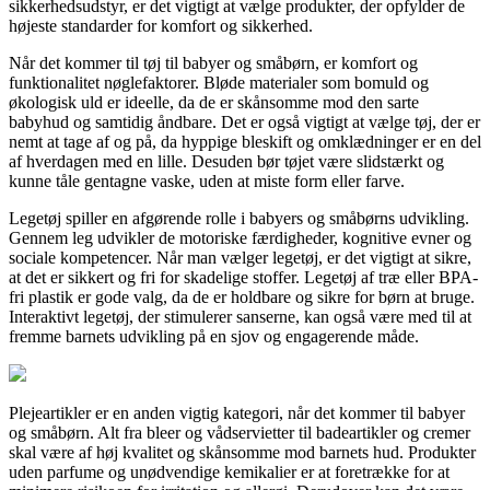
sikkerhedsudstyr, er det vigtigt at vælge produkter, der opfylder de
højeste standarder for komfort og sikkerhed.
Når det kommer til tøj til babyer og småbørn, er komfort og
funktionalitet nøglefaktorer. Bløde materialer som bomuld og
økologisk uld er ideelle, da de er skånsomme mod den sarte
babyhud og samtidig åndbare. Det er også vigtigt at vælge tøj, der er
nemt at tage af og på, da hyppige bleskift og omklædninger er en del
af hverdagen med en lille. Desuden bør tøjet være slidstærkt og
kunne tåle gentagne vaske, uden at miste form eller farve.
Legetøj spiller en afgørende rolle i babyers og småbørns udvikling.
Gennem leg udvikler de motoriske færdigheder, kognitive evner og
sociale kompetencer. Når man vælger legetøj, er det vigtigt at sikre,
at det er sikkert og fri for skadelige stoffer. Legetøj af træ eller BPA-
fri plastik er gode valg, da de er holdbare og sikre for børn at bruge.
Interaktivt legetøj, der stimulerer sanserne, kan også være med til at
fremme barnets udvikling på en sjov og engagerende måde.
Plejeartikler er en anden vigtig kategori, når det kommer til babyer
og småbørn. Alt fra bleer og vådservietter til badeartikler og cremer
skal være af høj kvalitet og skånsomme mod barnets hud. Produkter
uden parfume og unødvendige kemikalier er at foretrække for at