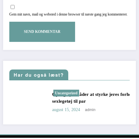
Gem mit navn, mail og websted i denne browser til næste gang jeg kommenterer.
Har du også læst?
Uncategorized
Opdag nye måder at styrke jeres forhold på med
sexlegetøj til par
admin
august 15, 2024