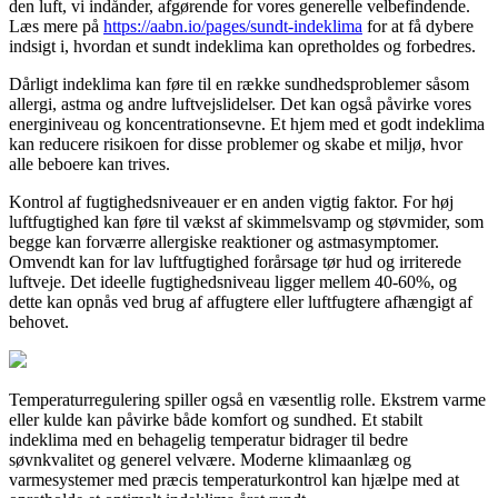
den luft, vi indånder, afgørende for vores generelle velbefindende.
Læs mere på
https://aabn.io/pages/sundt-indeklima
for at få dybere
indsigt i, hvordan et sundt indeklima kan opretholdes og forbedres.
Dårligt indeklima kan føre til en række sundhedsproblemer såsom
allergi, astma og andre luftvejslidelser. Det kan også påvirke vores
energiniveau og koncentrationsevne. Et hjem med et godt indeklima
kan reducere risikoen for disse problemer og skabe et miljø, hvor
alle beboere kan trives.
Kontrol af fugtighedsniveauer er en anden vigtig faktor. For høj
luftfugtighed kan føre til vækst af skimmelsvamp og støvmider, som
begge kan forværre allergiske reaktioner og astmasymptomer.
Omvendt kan for lav luftfugtighed forårsage tør hud og irriterede
luftveje. Det ideelle fugtighedsniveau ligger mellem 40-60%, og
dette kan opnås ved brug af affugtere eller luftfugtere afhængigt af
behovet.
Temperaturregulering spiller også en væsentlig rolle. Ekstrem varme
eller kulde kan påvirke både komfort og sundhed. Et stabilt
indeklima med en behagelig temperatur bidrager til bedre
søvnkvalitet og generel velvære. Moderne klimaanlæg og
varmesystemer med præcis temperaturkontrol kan hjælpe med at