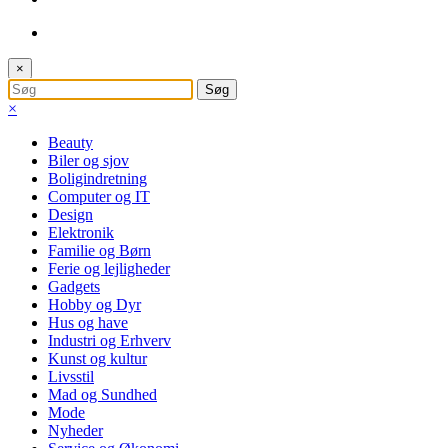
×
×
Beauty
Biler og sjov
Boligindretning
Computer og IT
Design
Elektronik
Familie og Børn
Ferie og lejligheder
Gadgets
Hobby og Dyr
Hus og have
Industri og Erhverv
Kunst og kultur
Livsstil
Mad og Sundhed
Mode
Nyheder