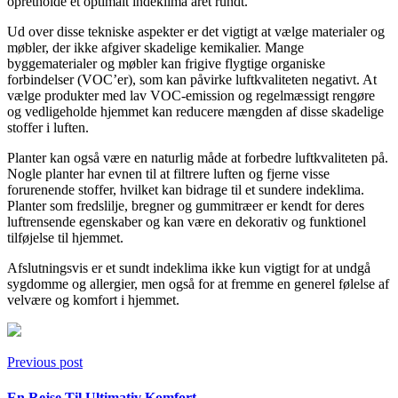
opretholde et optimalt indeklima året rundt.
Ud over disse tekniske aspekter er det vigtigt at vælge materialer og
møbler, der ikke afgiver skadelige kemikalier. Mange
byggematerialer og møbler kan frigive flygtige organiske
forbindelser (VOC’er), som kan påvirke luftkvaliteten negativt. At
vælge produkter med lav VOC-emission og regelmæssigt rengøre
og vedligeholde hjemmet kan reducere mængden af disse skadelige
stoffer i luften.
Planter kan også være en naturlig måde at forbedre luftkvaliteten på.
Nogle planter har evnen til at filtrere luften og fjerne visse
forurenende stoffer, hvilket kan bidrage til et sundere indeklima.
Planter som fredslilje, bregner og gummitræer er kendt for deres
luftrensende egenskaber og kan være en dekorativ og funktionel
tilføjelse til hjemmet.
Afslutningsvis er et sundt indeklima ikke kun vigtigt for at undgå
sygdomme og allergier, men også for at fremme en generel følelse af
velvære og komfort i hjemmet.
Previous post
En Rejse Til Ultimativ Komfort