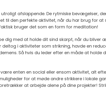
 er utroligt afslappende. De rytmiske bevægelser, d
 det til den perfekte aktivitet, når du har brug for
e faktisk bruger det som en form for meditation!
lpe dig med at holde dit sind skarpt, når du bliver
deltog i aktiviteter som strikning, havde en reducer
demens. Så hvis du leder efter en måde at holde din
 være enten en social eller ensom aktivitet, alt eft
igheder for at møde andre strikkere i lokale gar
foretrækker at arbejde alene på dine projekter! Stri