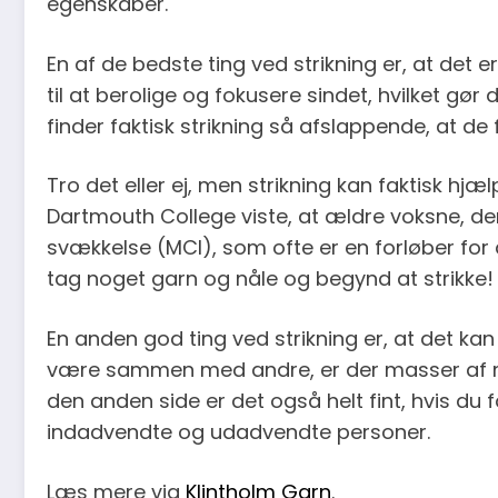
egenskaber.
En af de bedste ting ved strikning er, at det
til at berolige og fokusere sindet, hvilket gør
finder faktisk strikning så afslappende, at d
Tro det eller ej, men strikning kan faktisk hjæ
Dartmouth College viste, at ældre voksne, der 
svækkelse (MCI), som ofte er en forløber for 
tag noget garn og nåle og begynd at strikke!
En anden god ting ved strikning er, at det kan
være sammen med andre, er der masser af mul
den anden side er det også helt fint, hvis du 
indadvendte og udadvendte personer.
Læs mere via
Klintholm Garn
.