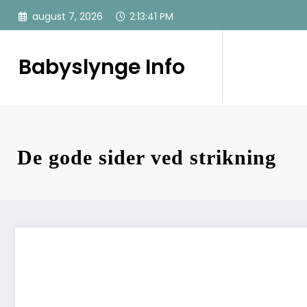
Videre
august 7, 2026
2:13:42 PM
til
indhold
Babyslynge Info
De gode sider ved strikning