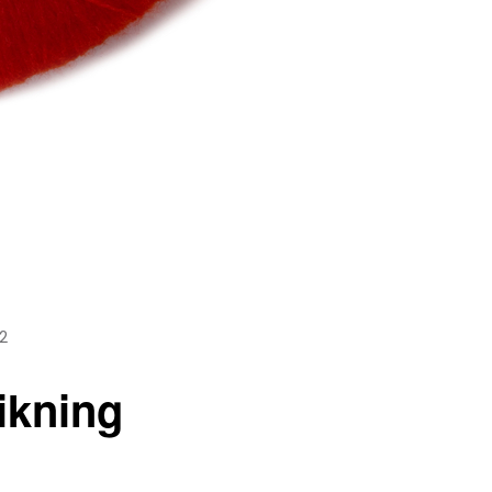
2
ikning