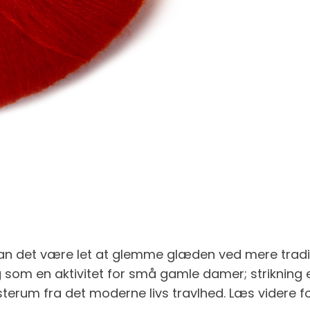
kan det være let at glemme glæden ved mere traditio
ing som en aktivitet for små gamle damer; strikni
usterum fra det moderne livs travlhed. Læs videre