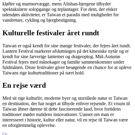
kløfter og marmorvægge, mens Alishan-bjergene tilbyder
spektakulære solopgange og teplantager. For dem, der elsker
udendørs aktiviteter, er Taiwan et paradis med muligheder for
vandreture, cykling og bjergbestigning.
Kulturelle festivaler året rundt
Taiwan er også kendt for sine mange festivaler, der fejres året rundt.
Lantern Festival markerer afslutningen på det kinesiske nytår og er
kendt for sine farverige lanterner og drageoptog. Mid-Autumn
Festival fejres med månekager og familie sammenkomster under
fuldmånen. Disse festivaler giver besøgende en chance for at opleve
Taiwans rige kulturtraditioner på nært hold.
En rejse værd
Med sit rige kulturliv, moderne byer og storslåede natur er Taiwan
en destination, der har noget at tilbyde enhver rejsende. Et visum til
Taiwan åbner dørene til dette fascinerende land, hvor fortidens
traditioner møder nutidens innovationer. Uanset om man er
interesseret i historie, kultur eller natur, vil en rejse til Taiwan være
en uforglemmelig oplevelse.