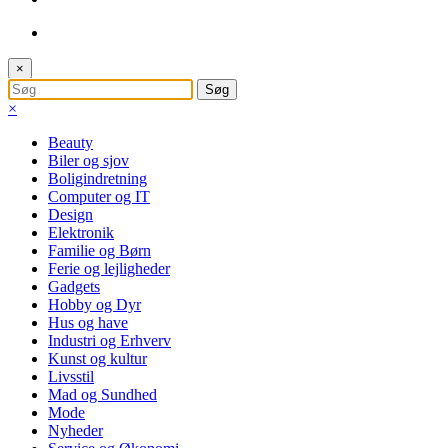
×
×
Beauty
Biler og sjov
Boligindretning
Computer og IT
Design
Elektronik
Familie og Børn
Ferie og lejligheder
Gadgets
Hobby og Dyr
Hus og have
Industri og Erhverv
Kunst og kultur
Livsstil
Mad og Sundhed
Mode
Nyheder