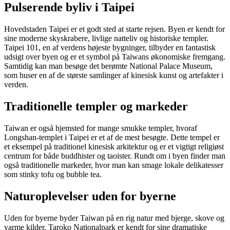
Pulserende byliv i Taipei
Hovedstaden Taipei er et godt sted at starte rejsen. Byen er kendt for
sine moderne skyskrabere, livlige natteliv og historiske templer.
Taipei 101, en af verdens højeste bygninger, tilbyder en fantastisk
udsigt over byen og er et symbol på Taiwans økonomiske fremgang.
Samtidig kan man besøge det berømte National Palace Museum,
som huser en af de største samlinger af kinesisk kunst og artefakter i
verden.
Traditionelle templer og markeder
Taiwan er også hjemsted for mange smukke templer, hvoraf
Longshan-templet i Taipei er et af de mest besøgte. Dette tempel er
et eksempel på traditionel kinesisk arkitektur og er et vigtigt religiøst
centrum for både buddhister og taoister. Rundt om i byen finder man
også traditionelle markeder, hvor man kan smage lokale delikatesser
som stinky tofu og bubble tea.
Naturoplevelser uden for byerne
Uden for byerne byder Taiwan på en rig natur med bjerge, skove og
varme kilder. Taroko Nationalpark er kendt for sine dramatiske