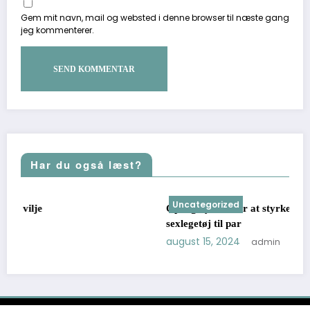
Gem mit navn, mail og websted i denne browser til næste gang
jeg kommenterer.
Har du også læst?
Uncategorized
Opdag nye måder at styrke jeres forhold på med
sexlegetøj til par
august 15, 2024
admin