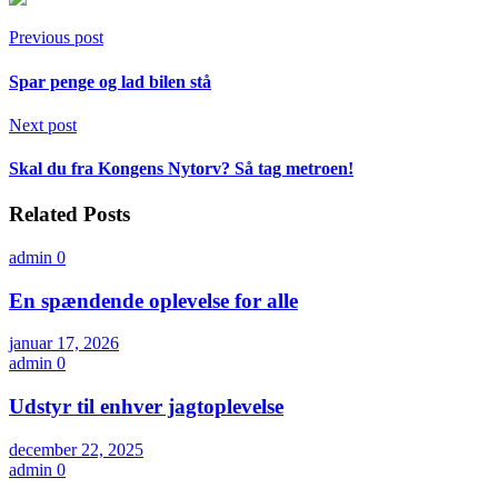
Previous post
Spar penge og lad bilen stå
Next post
Skal du fra Kongens Nytorv? Så tag metroen!
Related Posts
admin
0
En spændende oplevelse for alle
januar 17, 2026
admin
0
Udstyr til enhver jagtoplevelse
december 22, 2025
admin
0