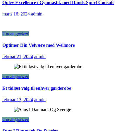
Oplev Excellence i Gymnastik med Dansk Sport Consult
marts 16, 2024
admin
Uncategorized
Optimer Din Velvære med Wellmore
februar 21, 2024
admin
Uncategorized
Et tidløst valg til enhver garderobe
februar 13, 2024
admin
Uncategorized
Snus I Danmark Og Sverige