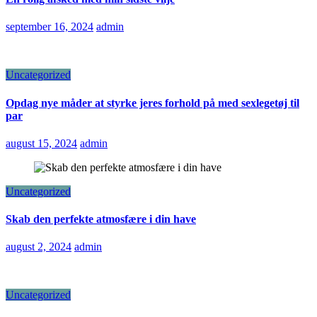
september 16, 2024
admin
Uncategorized
Opdag nye måder at styrke jeres forhold på med sexlegetøj til
par
august 15, 2024
admin
Uncategorized
Skab den perfekte atmosfære i din have
august 2, 2024
admin
Uncategorized