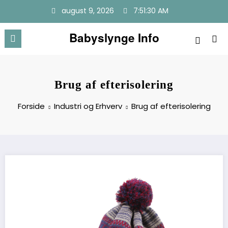
Videre
august 9, 2026
7:51:30 AM
til
indhold
Babyslynge Info
Brug af efterisolering
Forside
Industri og Erhverv
Brug af efterisolering