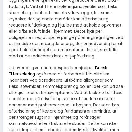
bygningers energieffektivitet og reducere deres CO2-
fodaftryk. Ved at tilføje isoleringsmaterialer som f.eks.
skum eller glasfiber til husets ydervægge, loftsrum,
krybekælder og andre områder kan efterisolering
reducere luftlækage og hjælpe med at holde opvarmet
eller afkølet luft inde i hjemmet. Dette hjælper
boligejerne med at spare penge på energiregningen ved
at mindske den mængde energi, der er nødvendig for at
opretholde behagelige temperaturer i huset, samtidig
med at de reducerer deres miljøpåvirkning.
Ud over at give energibesparelser hjælper
Dansk
Efterisolering
også med at forbedre luftkvaliteten
indendørs ved at reducere luftbårne allergener som
f.eks. støvmider, skimmelsporer og pollen, der kan udløse
allergier eller astmasymptomer. Ved at blokere for disse
partikler kan efterisolering skabe et sundere miljø for
personer med problemer med luftvejene. Desuden kan
efterisolering af kældre og fundamenter forhindre, at
der trænger fugt ind i hjemmet og forårsager
skimmelvækst eller strukturelle skader. Dette kan ikke
kun bidrage til en forbedret indendørs luftkvalitet, men