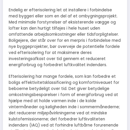
Endelig er efterisolering let at installere i forbindelse
med byggeri eller som en del af et ombygningsprojekt.
Med minimale forstyrrelser af eksisterende vægge og
lofter kan den hurtigt tilføjes i hele huset uden
omfattende arbejdsomkostninger eller tidsforpligtelser.
Boligejere, der står over for en merpris i forbindelse med
nye byggeprojekter, bør overveje de potentielle fordele
ved efterisolering for at maksimere deres
investeringsafkast over tid gennem et reduceret
energiforbrug og forbedret luftkvalitet indendørs.
Efterisolering har mange fordele, som kan forbedre et
boligs effektivitetsklassificering og komfortniveauet for
beboerne betydeligt over tid. Det giver betydelige
omkostningsbesparelser i form af energiforbrug ved at
hjælpe med at holde varmen inde i de kolde
vintermåneder og køligheden inde i sommermånederne;
det reducerer miljøpåvirkningerne ved at mindske
kulstofemissionerne; det forbedrer luftkvaliteten
indendørs (IAQ) ved at forhindre luftbårne forurenende