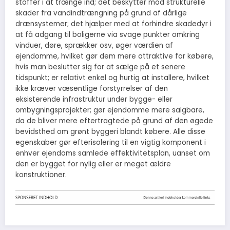
stoffer i at trænge ind; det beskytter mod strukturelle
skader fra vandindtrængning på grund af dårlige
drænsystemer; det hjælper med at forhindre skadedyr i
at få adgang til boligerne via svage punkter omkring
vinduer, døre, sprækker osv, øger værdien af
ejendomme, hvilket gør dem mere attraktive for købere,
hvis man beslutter sig for at sælge på et senere
tidspunkt; er relativt enkel og hurtig at installere, hvilket
ikke kræver væsentlige forstyrrelser af den
eksisterende infrastruktur under bygge- eller
ombygningsprojekter; gør ejendomme mere salgbare,
da de bliver mere eftertragtede på grund af den øgede
bevidsthed om grønt byggeri blandt købere. Alle disse
egenskaber gør efterisolering til en vigtig komponent i
enhver ejendoms samlede effektivitetsplan, uanset om
den er bygget for nylig eller er meget ældre
konstruktioner.